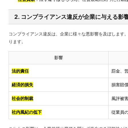
2. コンプライアンス違反が企業に与える影
コンプライアンス違反は、企業に様々な悪影響を及ぼします
ります。
影響
法的責任
罰金、
経済的損失
損害賠
社会的制裁
風評被
社内風紀の低下
従業員