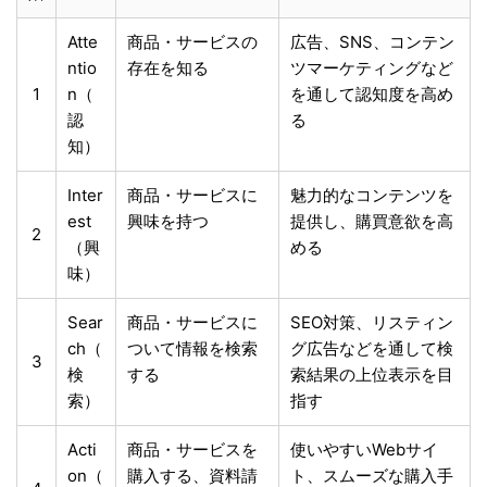
Atte
商品・サービスの
広告、SNS、コンテン
ntio
存在を知る
ツマーケティングなど
1
n（
を通して認知度を高め
認
る
知）
Inter
商品・サービスに
魅力的なコンテンツを
est
興味を持つ
提供し、購買意欲を高
2
（興
める
味）
Sear
商品・サービスに
SEO対策、リスティン
ch（
ついて情報を検索
グ広告などを通して検
3
検
する
索結果の上位表示を目
索）
指す
Acti
商品・サービスを
使いやすいWebサイ
on（
購入する、資料請
ト、スムーズな購入手