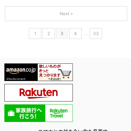
Next »
1
2
3
4
…
33