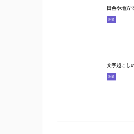
田舎や地方
副業
文字起こし
副業