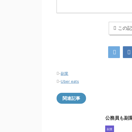
この記
-
副業
-
Uber eats
関連記事
公務員も副業
副業