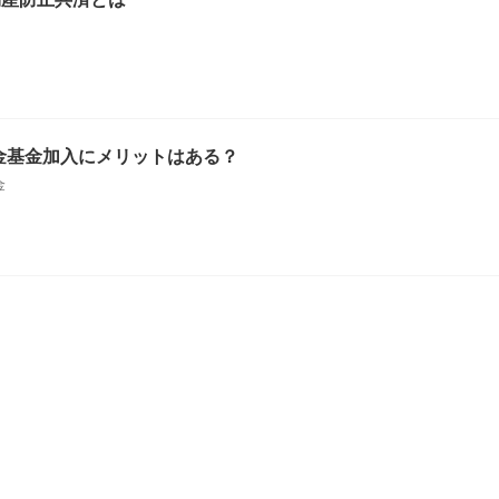
金基金加入にメリットはある？
金
？